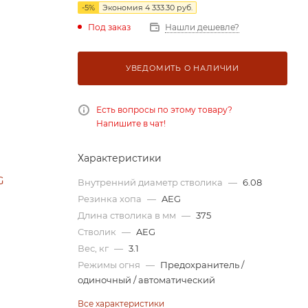
-
5
%
Экономия
4 333.30
руб.
Под заказ
Нашли дешевле?
УВЕДОМИТЬ О НАЛИЧИИ
Есть вопросы по этому товару?
Напишите в чат!
Характеристики
Внутренний диаметр стволика
—
6.08
Резинка хопа
—
AEG
Длина стволика в мм
—
375
Стволик
—
AEG
Вес, кг
—
3.1
Режимы огня
—
Предохранитель /
одиночный / автоматический
Все характеристики