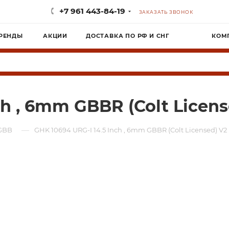
+7 961 443-84-19
ЗАКАЗАТЬ ЗВОНОК
РЕНДЫ
АКЦИИ
ДОСТАВКА ПО РФ И СНГ
КОМ
ch , 6mm GBBR (Colt Licens
—
GBB
GHK 10694 URG-I 14.5 Inch , 6mm GBBR (Colt Licensed) V2