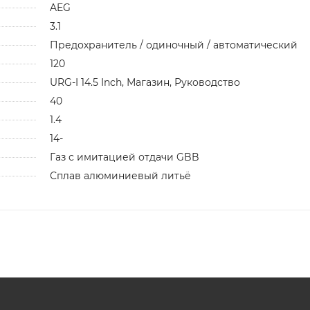
AEG
3.1
Предохранитель / одиночный / автоматический
120
URG-I 14.5 Inch, Магазин, Руководство
40
1.4
14-
Газ с имитацией отдачи GBB
Сплав алюминиевый литьё