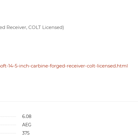
ed Receiver, COLT Licensed)
ft-14-5-inch-carbine-forged-receiver-colt-licensed.html
6.08
AEG
375