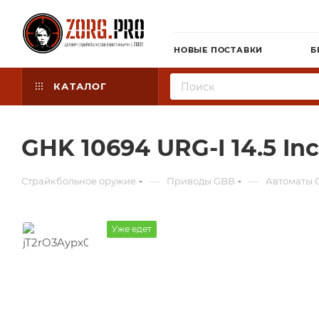
НОВЫЕ ПОСТАВКИ
Б
КАТАЛОГ
GHK 10694 URG-I 14.5 In
—
—
Страйкбольное оружие
Приводы GBB
Автоматы 
Уже едет