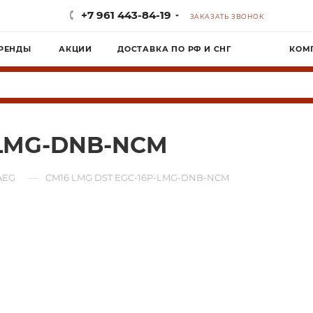
+7 961 443-84-19
ЗАКАЗАТЬ ЗВОНОК
РЕНДЫ
АКЦИИ
ДОСТАВКА ПО РФ И СНГ
КОМ
-LMG-DNB-NCM
—
AEG
CM16 LMG DST EGC-16P-LMG-DNB-NCM