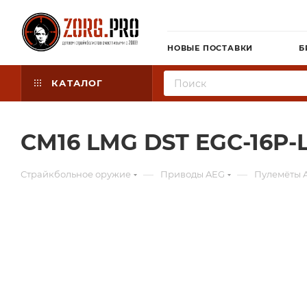
НОВЫЕ ПОСТАВКИ
Б
КАТАЛОГ
CM16 LMG DST EGC-16P
—
—
Страйкбольное оружие
Приводы AEG
Пулемёты 