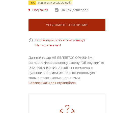
-
5
%
Экономия
2 022.20
руб.
Под заказ
Нашли дешевле?
УВЕДОМИТЬ О НАЛИЧИИ
Есть вопросы по этому товару?
Напишите в чат!
Данный товар НЕ ЯВЛЯЕТСЯ ОРУЖИЕМ!
согласно Федеральному закону "Об оружии" от
13.12.1996 N 150-ФЗ. Airsoft - пневматика, с
дульной энергией менее 3Дж, использует
только пластиковые шары - 6мм.
Сертификаты для страйкбола