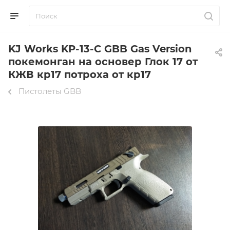
KJ Works KP-13-C GBB Gas Version
покемонган на основер Глок 17 от
КЖВ кр17 потроха от кр17
Пистолеты GBB