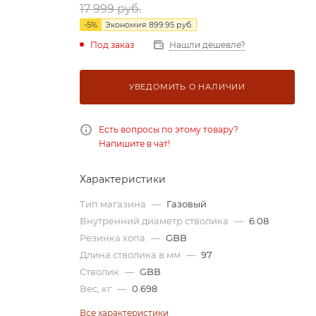
17 999
руб.
-
5
%
Экономия
899.95
руб.
Под заказ
Нашли дешевле?
УВЕДОМИТЬ О НАЛИЧИИ
Есть вопросы по этому товару?
Напишите в чат!
Характеристики
Тип магазина
—
Газовый
Внутренний диаметр стволика
—
6.08
Резинка хопа
—
GBB
Длина стволика в мм
—
97
Стволик
—
GBB
Вес, кг
—
0.698
Все характеристики