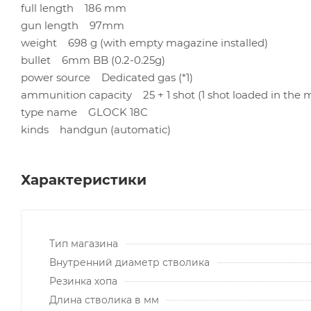
full length 186 mm
gun length 97mm
weight 698 g (with empty magazine installed)
bullet 6mm BB (0.2-0.25g)
power source Dedicated gas (*1)
ammunition capacity 25 + 1 shot (1 shot loaded in the 
type name GLOCK 18C
kinds handgun (automatic)
Характеристики
Тип магазина
Внутренний диаметр стволика
Резинка хопа
Длина стволика в мм