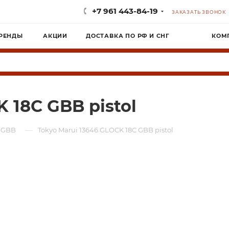
+7 961 443-84-19
ЗАКАЗАТЬ ЗВОНОК
РЕНДЫ
АКЦИИ
ДОСТАВКА ПО РФ И СНГ
КОМ
 18C GBB pistol
—
 GBB
Tokyo Marui 13646 GLOCK 18C GBB pistol