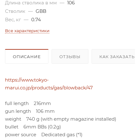
Длина стволика в мм
—
106
Стволик
—
GBB
Вес, кг
—
0.74
Все характеристики
ОПИСАНИЕ
ОТЗЫВЫ
КАК ЗАКАЗАТЬ 
https://www.tokyo-
marui.co.jp/products/gas/blowback/47
full length 216mm
gun length 106 mm
weight 740 g (with empty magazine installed)
bullet 6mm BBs (0.2g)
power source Dedicated gas (*1)