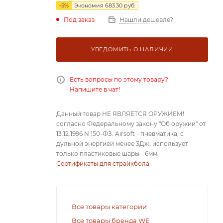
-
5
%
Экономия
683.30
руб.
Под заказ
Нашли дешевле?
УВЕДОМИТЬ О НАЛИЧИИ
Есть вопросы по этому товару?
Напишите в чат!
Данный товар НЕ ЯВЛЯЕТСЯ ОРУЖИЕМ!
согласно Федеральному закону "Об оружии" от
13.12.1996 N 150-ФЗ. Airsoft - пневматика, с
дульной энергией менее 3Дж, использует
только пластиковые шары - 6мм.
Сертификаты для страйкбола
Все товары категории
Все товары бренда WE