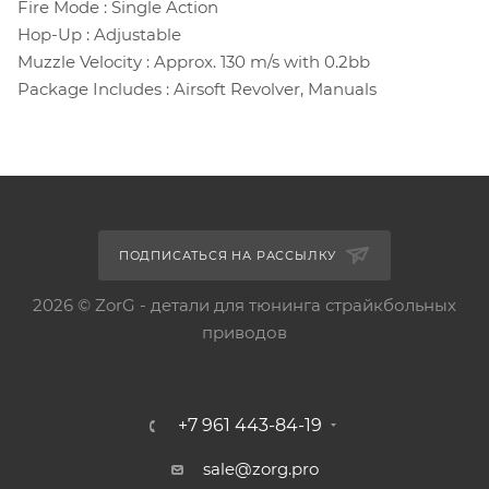
Fire Mode : Single Action
Hop-Up : Adjustable
Muzzle Velocity : Approx. 130 m/s with 0.2bb
Package Includes : Airsoft Revolver, Manuals
ПОДПИСАТЬСЯ НА РАССЫЛКУ
2026 © ZorG - детали для тюнинга страйкбольных
приводов
+7 961 443-84-19
sale@zorg.pro