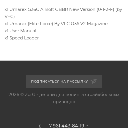
x1 Umarex G36C Airsoft GBBR New Version (0-1-2-F) (by
VFC)
x1 Umarex (Elite Force) By VFC G36 V2 Magazine
x1 User Manual
x1 Speed Loader
ПОДПИСАТЬСЯ НА РАССЫЛКУ
2026 © ZorG - детали для тюнинга страйкбольных
приводов
+7 961 443-84-19