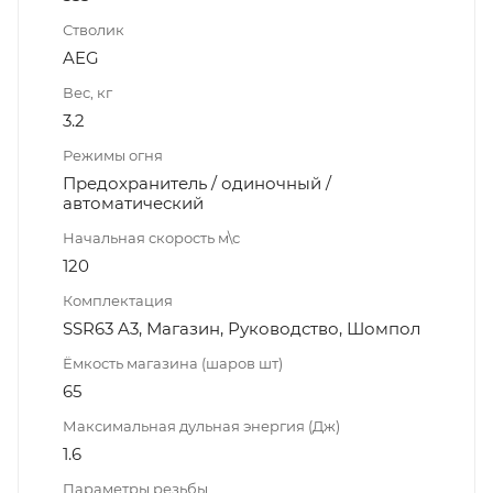
Стволик
AEG
Вес, кг
3.2
Режимы огня
Предохранитель / одиночный /
автоматический
Начальная скорость м\с
120
Комплектация
SSR63 A3, Магазин, Руководство, Шомпол
Ёмкость магазина (шаров шт)
65
Максимальная дульная энергия (Дж)
1.6
Параметры резьбы