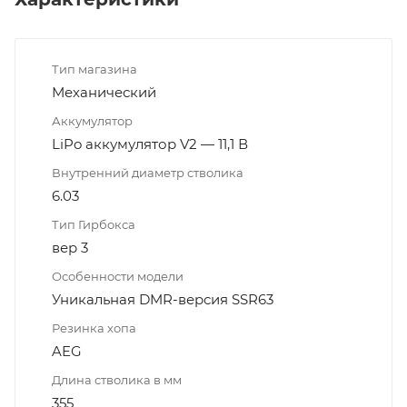
Тип магазина
Механический
Аккумулятор
LiPo аккумулятор V2 — 11,1 В
Внутренний диаметр стволика
6.03
Тип Гирбокса
вер 3
Особенности модели
Уникальная DMR-версия SSR63
Резинка хопа
AEG
Длина стволика в мм
355