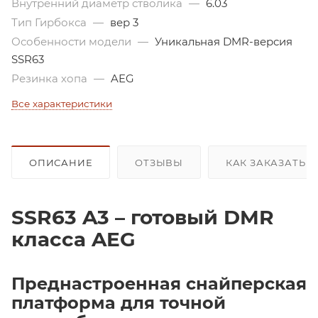
Внутренний диаметр стволика
—
6.03
Тип Гирбокса
—
вер 3
Особенности модели
—
Уникальная DMR-версия
SSR63
Резинка хопа
—
AEG
Все характеристики
ОПИСАНИЕ
ОТЗЫВЫ
КАК ЗАКАЗАТЬ 
SSR63 A3 – готовый DMR
класса AEG
Преднастроенная снайперская
платформа для точной