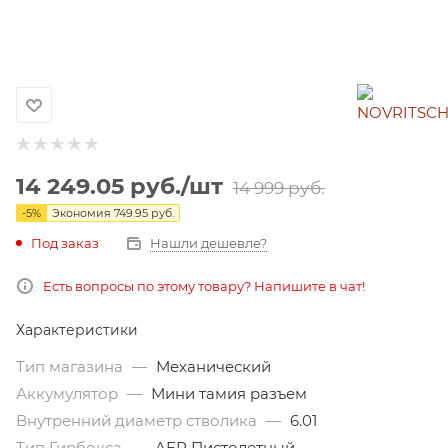
14 249.05
руб.
/шт
14 999
руб.
-
5
%
Экономия
749.95
руб.
Под заказ
Нашли дешевле?
Есть вопросы по этому товару? Напишите в чат!
Характеристики
Тип магазина
—
Механический
Аккумулятор
—
Мини тамия разъем
Внутренний диаметр стволика
—
6.01
Тип Гирбокса
—
AEP Пистолетный