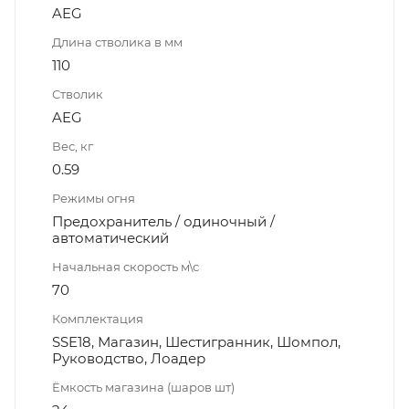
AEG
Длина стволика в мм
110
Стволик
AEG
Вес, кг
0.59
Режимы огня
Предохранитель / одиночный /
автоматический
Начальная скорость м\с
70
Комплектация
SSE18, Магазин, Шестигранник, Шомпол,
Руководство, Лоадер
Ёмкость магазина (шаров шт)