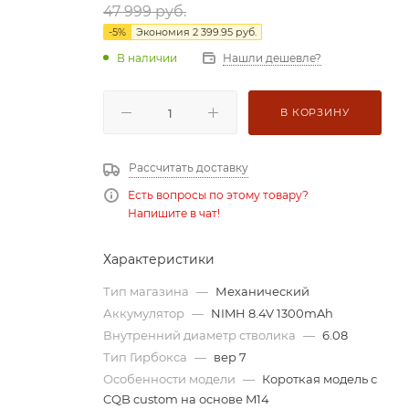
47 999
руб.
-
5
%
Экономия
2 399.95
руб.
В наличии
Нашли дешевле?
В КОРЗИНУ
Рассчитать доставку
Есть вопросы по этому товару?
Напишите в чат!
Характеристики
Тип магазина
—
Механический
Аккумулятор
—
NIMH 8.4V 1300mAh
Внутренний диаметр стволика
—
6.08
Тип Гирбокса
—
вер 7
Особенности модели
—
Короткая модель с
CQB custom на основе M14