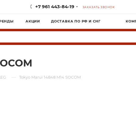
+7 961 443-84-19
ЗАКАЗАТЬ ЗВОНОК
РЕНДЫ
АКЦИИ
ДОСТАВКА ПО РФ И СНГ
КОМ
 SOCOM
—
AEG
Tokyo Marui 14848 M14 SOCOM