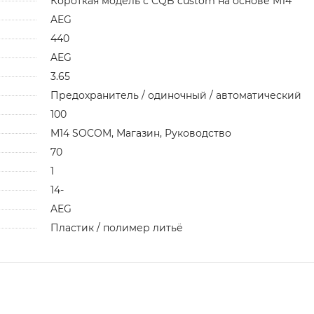
Короткая модель с CQB custom на основе M14
AEG
440
AEG
3.65
Предохранитель / одиночный / автоматический
100
M14 SOCOM, Магазин, Руководство
70
1
14-
AEG
Пластик / полимер литьё