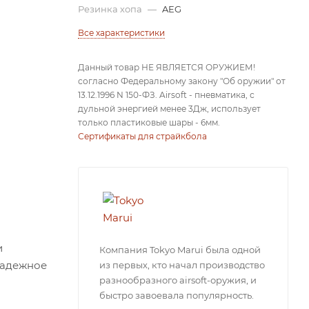
Резинка хопа
—
AEG
Все характеристики
Данный товар НЕ ЯВЛЯЕТСЯ ОРУЖИЕМ!
согласно Федеральному закону "Об оружии" от
13.12.1996 N 150-ФЗ. Airsoft - пневматика, с
дульной энергией менее 3Дж, использует
только пластиковые шары - 6мм.
Сертификаты для страйкбола
и
Компания Tokyo Marui была одной
надежное
из первых, кто начал производство
разнообразного airsoft-оружия, и
быстро завоевала популярность.