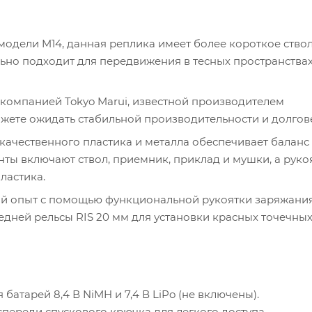
модели M14, данная реплика имеет более короткое ствол
но подходит для передвижения в тесных пространствах
компанией Tokyo Marui, известной производителем
жете ожидать стабильной производительности и долгов
ачественного пластика и металла обеспечивает баланс
ты включают ствол, приемник, приклад и мушки, а руко
ластика.
 опыт с помощью функциональной рукоятки заряжания,
едней рельсы RIS 20 мм для установки красных точечны
батарей 8,4 В NiMH и 7,4 В LiPo (не включены).
ереди спускового крючка для легкого доступа.