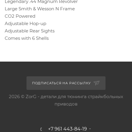
Legendary .44 Magnum Revolver
Large Smith & Wesson N Frame
CO2 Powered
Adjustable Hop-up
Adjustable Rear Sights
Comes with 6 Shells
ПОДПИСАТЬСЯ НА РАССЫЛКУ
2026 © ZorG - детали для тюнинга страйкбольных
приводов
+7 961 443-84-19