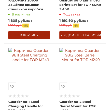
FAZOVSKY 20600
Guarder 9810 Enhanced
Защёлки крышки
Spring Set for TOP M249
ствольной коробки
S.A.W.
М249 А&K
В наличии
Под заказ
1 805
руб.
/шт
1 160.90
руб.
/шт
1 900
руб.
1 222
руб.
-
5
%
-
5
%
В КОРЗИНУ
УВЕДОМИТЬ О НАЛИЧИИ
Guarder 9811 Steel
Guarder 9812 Steel
Charging Handle for
Barrel Mount for TOP