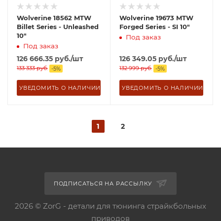
Wolverine 18562 MTW
Wolverine 19673 MTW
Billet Series - Unleashed
Forged Series - SI 10"
10"
Под заказ
Под заказ
126 666.35
руб.
/шт
126 349.05
руб.
/шт
133 333
руб.
132 999
руб.
-
5
%
-
5
%
УВЕДОМИТЬ О НАЛИЧИИ
УВЕДОМИТЬ О НАЛИЧИИ
1
2
ПОДПИСАТЬСЯ НА РАССЫЛКУ
2026 © ZorG - детали для тюнинга страйкбольных
приводов