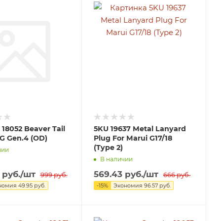
 18052 Beaver Tail
5KU 19637 Metal Lanyard
 G Gen.4 (OD)
Plug For Marui G17/18
(Type 2)
чии
В наличии
руб.
/шт
569.43
руб.
/шт
999
руб.
666
руб.
номия
49.95
руб.
-
15
%
Экономия
96.57
руб.