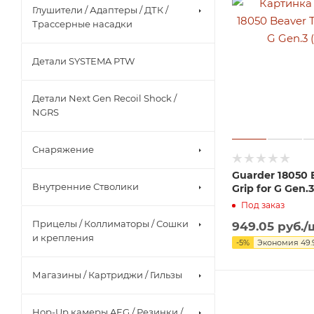
Глушители / Адаптеры / ДТК /
Трассерные насадки
Детали SYSTEMA PTW
Детали Next Gen Recoil Shock /
NGRS
Снаряжение
Guarder 18050 B
Внутренние Стволики
Grip for G Gen.
Под заказ
Прицелы / Коллиматоры / Сошки
949.05
руб.
/
и крепления
-
5
%
Экономия
49.
Магазины / Картриджи / Гильзы
Hop-Up камеры AEG / Резинки /