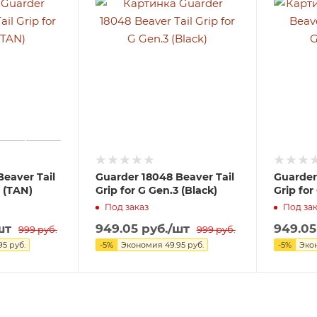
eaver Tail
Guarder 18048 Beaver Tail
Guarder 
3 (TAN)
Grip for G Gen.3 (Black)
Grip for
Под заказ
Под зак
шт
949.05
руб.
/шт
949.05
999
руб.
999
руб.
95
руб.
-
5
%
Экономия
49.95
руб.
-
5
%
Эко