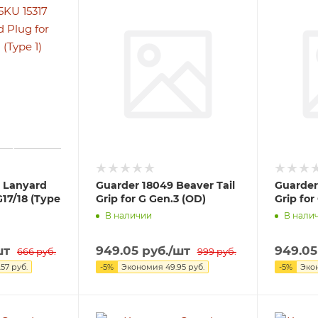
l Lanyard
Guarder 18049 Beaver Tail
Guarder
G17/18 (Type
Grip for G Gen.3 (OD)
Grip for
В наличии
В нали
шт
949.05
руб.
/шт
949.05
666
руб.
999
руб.
.57
руб.
-
5
%
Экономия
49.95
руб.
-
5
%
Эко