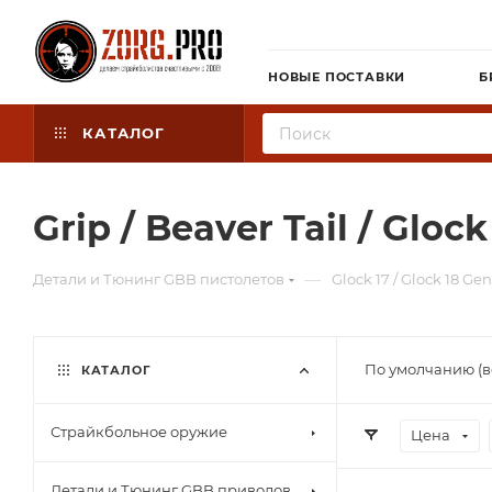
НОВЫЕ ПОСТАВКИ
Б
КАТАЛОГ
Grip / Beaver Tail / Gloc
—
Детали и Тюнинг GBB пистолетов
Glock 17 / Glock 18 Gen
По умолчанию (в
КАТАЛОГ
Страйкбольное оружие
Цена
Детали и Тюнинг GBB приводов