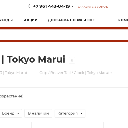
+7 961 443-84-19
ЗАКАЗАТЬ ЗВОНОК
РЕНДЫ
АКЦИИ
ДОСТАВКА ПО РФ И СНГ
КОМ
k | Tokyo Marui
8
—
3 | Tokyo Marui
Grip / Beaver Tail / Glock | Tokyo Marui
озрастание)
Бренд
В наличии
Категория