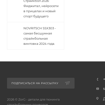
Страйкбол 2026:
Фиджитал, нейросети
в прицелах и новый
спорт будущего
NOVRITSCH SSX303 -
самая бесшумная
страйкбольная
винтовка 2024 года.
ПОДПИСАТЬСЯ НА РАССЫЛКУ
2026 © ZorG - детали для тюнинга
страйкбольных приводов