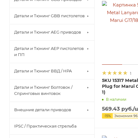
Детали и Тюнинг GBB пистолетов
Детали и Тюнинг AEG приводов
Детали и Тюнинг AEP пистолетов
и ПП
Детали и Тюнинг ВВД / HPA
1
5KU 15317 Meta
Plug for Marui 
Детали и Тюнинг Болтовок /
1)
Спринговых винтовок
В наличии
569.43
руб.
/
Внешние детали приводов
-
15
%
Экономия
96
IPSC / Практическая стрельба