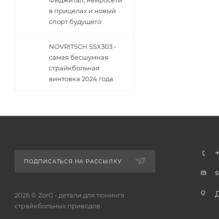
Фиджитал, нейросети
в прицелах и новый
спорт будущего
NOVRITSCH SSX303 -
самая бесшумная
страйкбольная
винтовка 2024 года.
ПОДПИСАТЬСЯ НА РАССЫЛКУ
2026 © ZorG - детали для тюнинга
страйкбольных приводов