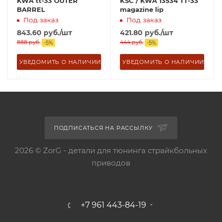
KWA tt-33 OUTER
KSC / KWA 13534 TT-33
BARREL
magazine lip
Под заказ
Под заказ
843.60
руб.
/шт
421.80
руб.
/шт
888
руб.
444
руб.
-
5
%
-
5
%
УВЕДОМИТЬ О НАЛИЧИИ
УВЕДОМИТЬ О НАЛИЧИИ
ПОДПИСАТЬСЯ НА РАССЫЛКУ
2026 © ZorG - детали для тюнинга страйкбольных
приводов
+7 961 443-84-19