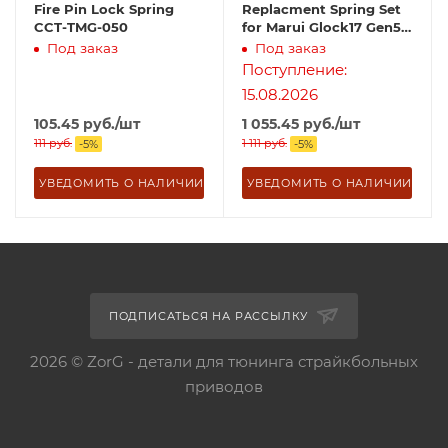
Fire Pin Lock Spring
Replacment Spring Set
CCT-TMG-050
for Marui Glock17 Gen5
MOS
Под заказ
Под заказ
Поступление:
15.08.2026
105.45
руб.
/шт
1 055.45
руб.
/шт
111
руб.
1 111
руб.
-
5
%
-
5
%
УВЕДОМИТЬ О НАЛИЧИИ
УВЕДОМИТЬ О НАЛИЧИИ
ПОДПИСАТЬСЯ НА РАССЫЛКУ
2026 © ZorG - детали для тюнинга страйкбольных
приводов