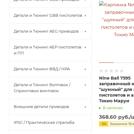
Детали и Тюнинг GBB пистолетов
Детали и Тюнинг AEG приводов
Детали и Тюнинг AEP пистолетов
и ПП
Детали и Тюнинг ВВД / HPA
Nine Ball 7595
заправочный 
Детали и Тюнинг Болтовок /
"шумный" для 
Спринговых винтовок
пистолетов и 
Токио Маруи
Внешние детали приводов
В наличии
368.60
руб.
/
IPSC / Практическая стрельба
-
5
%
Экономия
19.