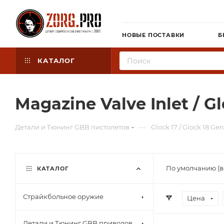
НОВЫЕ ПОСТАВКИ
Б
КАТАЛОГ
Magazine Valve Inlet / G
—
Детали и Тюнинг GBB пистолетов
Glock 17 / Glock 18 Gen
По умолчанию (в
КАТАЛОГ
Страйкбольное оружие
Цена
Детали и Тюнинг GBB приводов