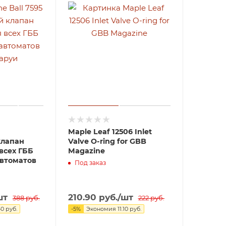
Maple Leaf 12506 Inlet
клапан
Valve O-ring for GBB
всех ГББ
Magazine
автоматов
Под заказ
шт
210.90
руб.
/шт
388
руб.
222
руб.
40
руб.
-
5
%
Экономия
11.10
руб.