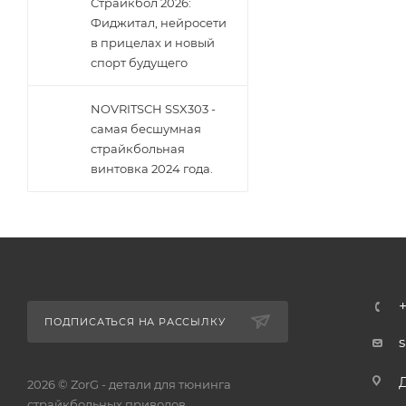
Страйкбол 2026:
Фиджитал, нейросети
в прицелах и новый
спорт будущего
NOVRITSCH SSX303 -
самая бесшумная
страйкбольная
винтовка 2024 года.
ПОДПИСАТЬСЯ НА РАССЫЛКУ
2026 © ZorG - детали для тюнинга
страйкбольных приводов