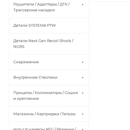
Глушители / Адаптеры / ДТК /
Трассерные насадки
Детали SYSTEMA PTW
Детали Next Gen Recoil Shock /
NGRS
Снаряжение
Внутренние Стволики
Прицелы / Коллиматоры / Сошки
и крепления
Магазины / Картриджи / Гильзы
Hop-Up камеры AEG / Резинки /