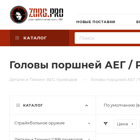
НОВЫЕ ПОСТАВКИ
Б
КАТАЛОГ
Головы поршней АЕГ / P
—
Детали и Тюнинг AEG приводов
Головы поршней АЕГ / 
По умолчанию (в
КАТАЛОГ
Страйкбольное оружие
Цена
Детали и Тюнинг GBB приводов