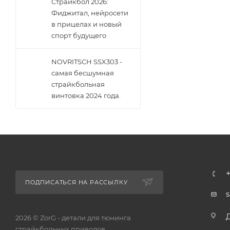
Страйкбол 2026:
Фиджитал, нейросети
в прицелах и новый
спорт будущего
NOVRITSCH SSX303 -
самая бесшумная
страйкбольная
винтовка 2024 года.
ПОДПИСАТЬСЯ НА РАССЫЛКУ
2026 © ZorG - детали для тюнинга
страйкбольных приводов