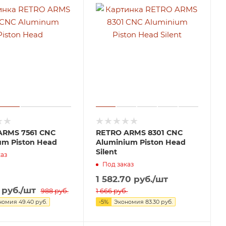
ARMS 7561 CNC
RETRO ARMS 8301 CNC
m Piston Head
Aluminium Piston Head
Silent
аз
Под заказ
1 582.70
руб.
/шт
руб.
/шт
988
руб.
1 666
руб.
номия
49.40
руб.
-
5
%
Экономия
83.30
руб.