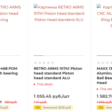
0468 POM
RETRO ARMS 10741 Piston
MAXX 1
th bearing
head standard Piston
Aluminu
head standard ALU
Ball Be
Head
Под заказ
Под зак
1 055.45
руб.
/шт
1 582.7
т
333
руб.
1 111
руб.
1 666
руб
65
руб.
-
5
%
Экономия
55.55
руб.
-
5
%
Эко