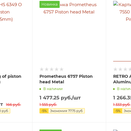
Новинка
 of piston
Prometheus 6757 Piston
RETRO 
)
head Metal
Aluminu
В наличии
В нали
1 477.25
руб.
/шт
1 266.3
т
166
руб.
1 555
руб.
1 333
руб.
0
руб.
-
5
%
Экономия
77.75
руб.
-
5
%
Эко