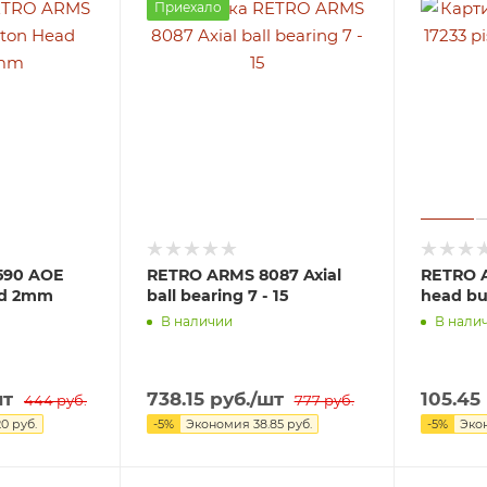
Приехало
590 AOE
RETRO ARMS 8087 Axial
RETRO A
ad 2mm
ball bearing 7 - 15
head bu
В наличии
В нали
шт
738.15
руб.
/шт
105.45
444
руб.
777
руб.
20
руб.
-
5
%
Экономия
38.85
руб.
-
5
%
Эко