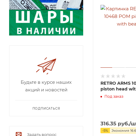
Будьте в курсе наших
RETRO ARMS 1
piston head wi
акций и новостей
Под заказ
ПОДПИСАТЬСЯ
316.35
руб.
/ш
-
5
%
Экономия
16.
Задать вопрос