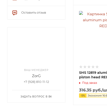
Оставить отзыв
ВАШ МЕНЕДЖЕР
SHS 12819 alu
ZorG
piston head RE
+7 (928) 810-11-12
Под заказ
316.35
руб.
/ш
-
5
%
Экономия
16.
ЗАДАТЬ ВОПРОС В ВК