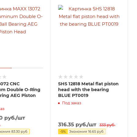
3072 CNC
SHS 12818 Metal flat piston
m Double O-Ring
head with the bearing
aring AEG Piston
BLUE PT0019
Под заказ
аз
0
руб.
/шт
316.35
руб.
/шт
.
333
руб.
номия
83.30
руб.
-
5
%
Экономия
16.65
руб.