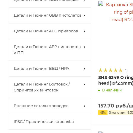
Детали и Тюнинг GBB пистолетов
Детали и Тюнинг AEG приводов
Детали и Тюнинг AEP пистолетов
и ПП
Детали и Тюнинг ВВД / HPA
1
SHS 6349 O ring
head(19*2.5mm
Детали и Тюнинг Болтовок /
Спринговых винтовок
В наличии
157.70
руб.
/ш
Внешние детали приводов
-
5
%
Экономия
8.3
IPSC / Практическая стрельба