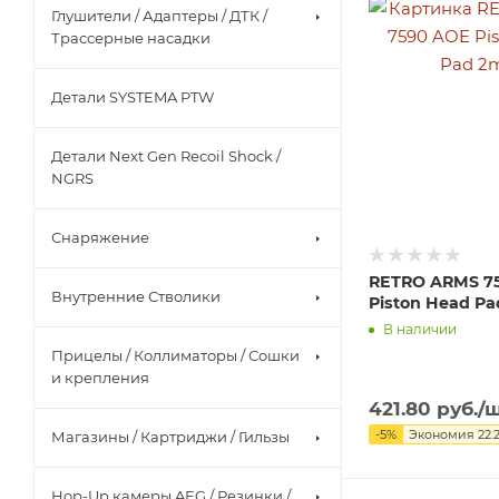
Глушители / Адаптеры / ДТК /
Трассерные насадки
Детали SYSTEMA PTW
Детали Next Gen Recoil Shock /
NGRS
Снаряжение
RETRO ARMS 7
Внутренние Стволики
Piston Head P
В наличии
Прицелы / Коллиматоры / Сошки
и крепления
421.80
руб.
/
-
5
%
Экономия
22.
Магазины / Картриджи / Гильзы
Hop-Up камеры AEG / Резинки /