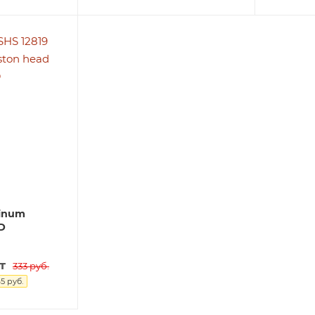
minum
D
т
333
руб.
65
руб.