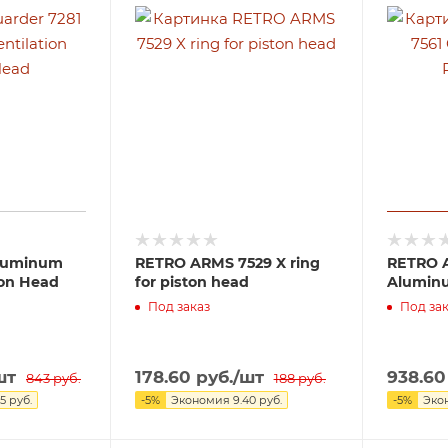
Aluminum
RETRO ARMS 7529 X ring
RETRO 
ton Head
for piston head
Aluminu
Под заказ
Под зак
шт
178.60
руб.
/шт
938.60
843
руб.
188
руб.
15
руб.
-
5
%
Экономия
9.40
руб.
-
5
%
Эко