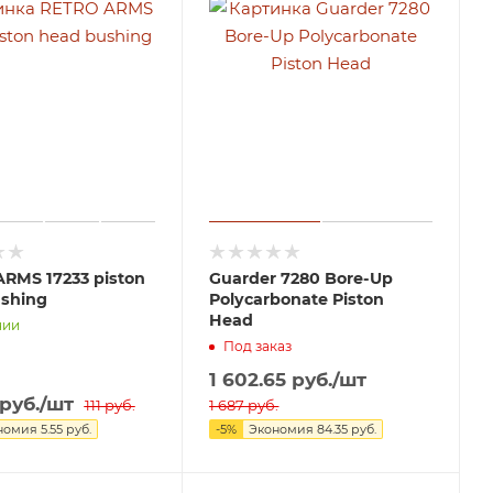
RMS 17233 piston
Guarder 7280 Bore-Up
shing
Polycarbonate Piston
Head
чии
Под заказ
1 602.65
руб.
/шт
руб.
/шт
111
руб.
1 687
руб.
номия
5.55
руб.
-
5
%
Экономия
84.35
руб.