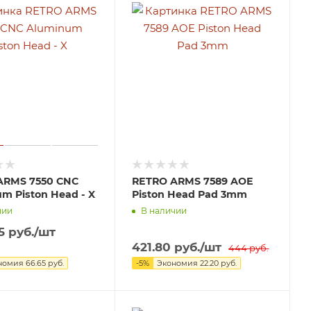
ARMS 7550 CNC
RETRO ARMS 7589 AOE
m Piston Head - X
Piston Head Pad 3mm
чии
В наличии
5
руб.
/шт
421.80
руб.
/шт
444
руб.
номия
66.65
руб.
-
5
%
Экономия
22.20
руб.