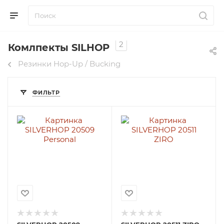
2
Комлпекты SILHOP
Резинки Hop-Up / Bucking
ФИЛЬТР