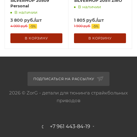
SILVERHOP 20509
SILVERHOP 20511 ZIRO
Personal
В наличии
В наличии
3 800
руб.
/шт
1 805
руб.
/шт
4 000
руб.
1 900
руб.
-
5
%
-
5
%
В КОРЗИНУ
В КОРЗИНУ
ПОДПИСАТЬСЯ НА РАССЫЛКУ
2026 © ZorG - детали для тюнинга страйкбольных
приводов
+7 961 443-84-19