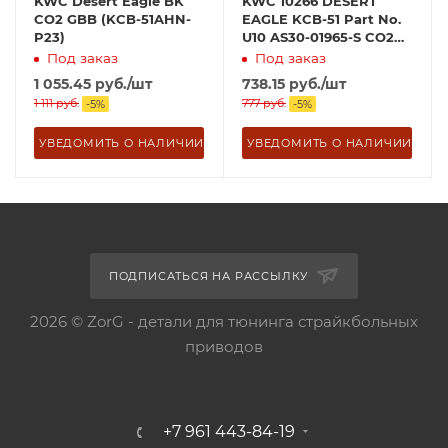
KWC Desert Eagle BK
KWC 10266 DESERT
CO2 GBB (KCB-51AHN-
EAGLE KCB-51 Part No.
P23)
U10 AS30-01965-S CO2
Magazine Exhaust Valve
Под заказ
Под заказ
1 055.45
руб.
/шт
738.15
руб.
/шт
1 111
руб.
777
руб.
-
5
%
-
5
%
УВЕДОМИТЬ О НАЛИЧИИ
УВЕДОМИТЬ О НАЛИЧИИ
ПОДПИСАТЬСЯ НА РАССЫЛКУ
2026 © ZorG - детали для тюнинга страйкбольных
приводов
+7 961 443-84-19