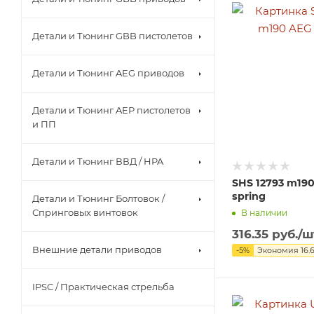
Детали и Тюнинг GBB пистолетов
Детали и Тюнинг AEG приводов
Детали и Тюнинг AEP пистолетов
и ПП
Детали и Тюнинг ВВД / HPA
SHS 12793 m19
spring
Детали и Тюнинг Болтовок /
Спринговых винтовок
В наличии
316.35
руб.
/ш
Внешние детали приводов
-
5
%
Экономия
16.
IPSC / Практическая стрельба