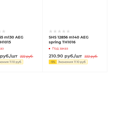
55 m130 AEG
SHS 12856 m140 AEG
TH1015
spring TH1016
аз
Под заказ
руб.
/шт
210.90
руб.
/шт
222
руб.
222
руб.
номия
11.10
руб.
-
5
%
Экономия
11.10
руб.