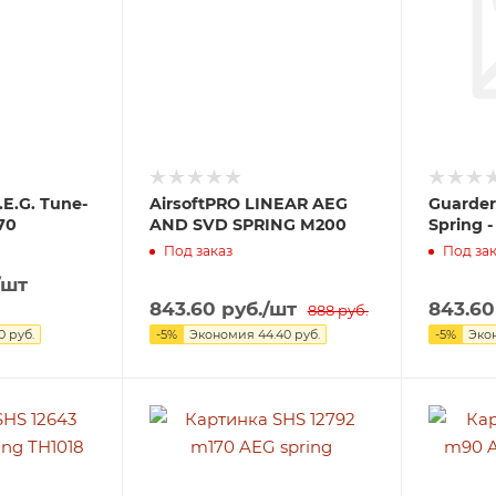
.E.G. Tune-
AirsoftPRO LINEAR AEG
Guarder
70
AND SVD SPRING M200
Spring 
Под заказ
Под зак
/шт
843.60
руб.
/шт
843.60
888
руб.
10
руб.
-
5
%
Экономия
44.40
руб.
-
5
%
Эко