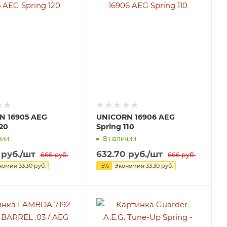
N 16905 AEG
UNICORN 16906 AEG
120
Spring 110
чии
В наличии
руб.
/шт
632.70
руб.
/шт
666
руб.
666
руб.
номия
33.30
руб.
-
5
%
Экономия
33.30
руб.