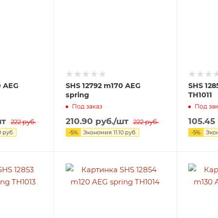
0 AEG
SHS 12792 m170 AEG
SHS 128
spring
TH1011
Под заказ
Под зак
шт
210.90
руб.
/шт
105.45
222
руб.
222
руб.
0
руб.
-
5
%
Экономия
11.10
руб.
-
5
%
Эко