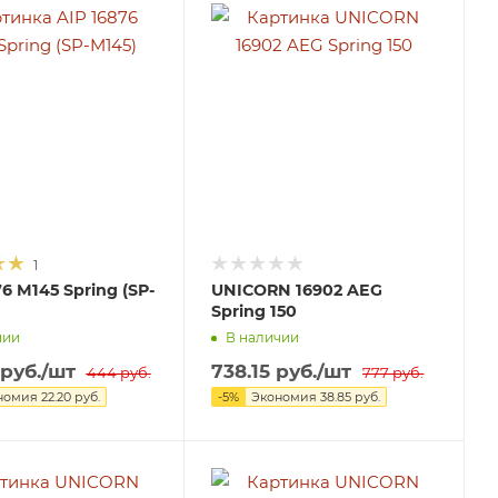
1
76 M145 Spring (SP-
UNICORN 16902 AEG
Spring 150
чии
В наличии
руб.
/шт
738.15
руб.
/шт
444
руб.
777
руб.
номия
22.20
руб.
-
5
%
Экономия
38.85
руб.