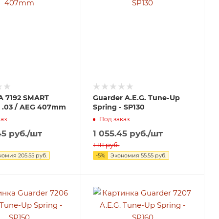
 7192 SMART
Guarder A.E.G. Tune-Up
 .03 / AEG 407mm
Spring - SP130
аз
Под заказ
45
руб.
/шт
1 055.45
руб.
/шт
1 111
руб.
номия
205.55
руб.
-
5
%
Экономия
55.55
руб.