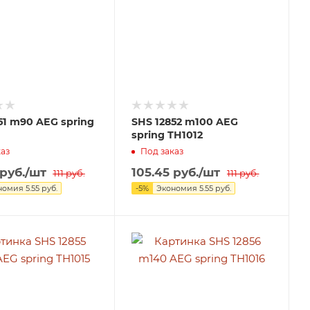
51 m90 AEG spring
SHS 12852 m100 AEG
spring TH1012
аз
Под заказ
руб.
/шт
105.45
руб.
/шт
111
руб.
111
руб.
номия
5.55
руб.
-
5
%
Экономия
5.55
руб.