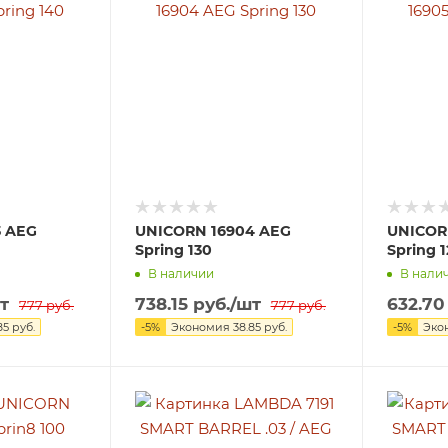
3 AEG
UNICORN 16904 AEG
UNICOR
Spring 130
Spring 
В наличии
В нали
т
738.15
руб.
/шт
632.70
777
руб.
777
руб.
85
руб.
-
5
%
Экономия
38.85
руб.
-
5
%
Эко