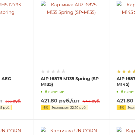
0 AEG
AIP 16875 M135 Spring (SP-
AIP 168
M135)
M145)
В наличии
В нали
т
421.80
руб.
/шт
421.80
333
руб.
444
руб.
65
руб.
-
5
%
Экономия
22.20
руб.
-
5
%
Эко