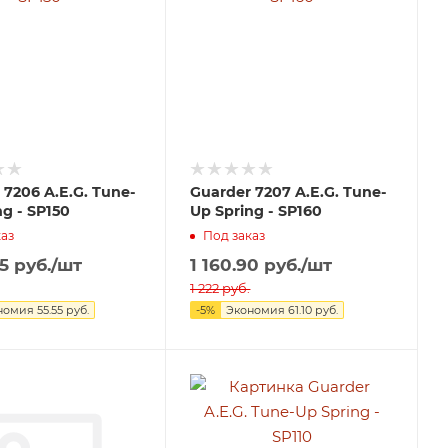
 7206 A.E.G. Tune-
Guarder 7207 A.E.G. Tune-
ng - SP150
Up Spring - SP160
аз
Под заказ
5
руб.
/шт
1 160.90
руб.
/шт
1 222
руб.
номия
55.55
руб.
-
5
%
Экономия
61.10
руб.