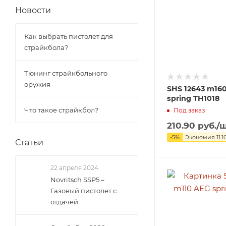
Новости
Как выбрать пистолет для
страйкбола?
Тюнинг страйкбольного
оружия
SHS 12643 m16
spring TH1018
Что такое страйкбол?
Под заказ
210.90
руб.
/
-
5
%
Экономия
11.1
Статьи
22 апреля 2024
Novritsch SSP5 –
Газовый пистолет с
отдачей