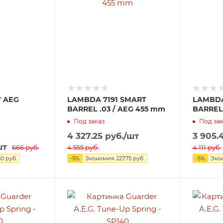
7 AEG
LAMBDA 7191 SMART
LAMBDA
BARREL .03 / AEG 455 mm
BARREL
Под заказ
Под зак
4 327.25
руб.
/шт
3 905.
шт
666
руб.
4 555
руб.
4 111
руб.
30
руб.
-
5
%
Экономия
227.75
руб.
-
5
%
Эко