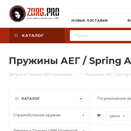
НОВЫЕ ПОСТАВКИ
Б
КАТАЛОГ
Пружины АЕГ / Spring 
—
Детали и Тюнинг AEG приводов
Пружины АЕГ / Spring 
По умолчанию (в
КАТАЛОГ
Страйкбольное оружие
Цена
Детали и Тюнинг GBB приводов