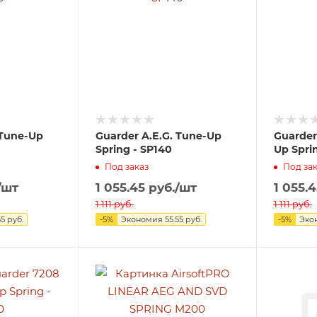
 Tune-Up
Guarder A.E.G. Tune-Up
Guarder
Spring - SP140
Up Spri
Под заказ
Под зак
/шт
1 055.45
руб.
/шт
1 055.4
1 111
руб.
1 111
руб.
55
руб.
-
5
%
Экономия
55.55
руб.
-
5
%
Эко