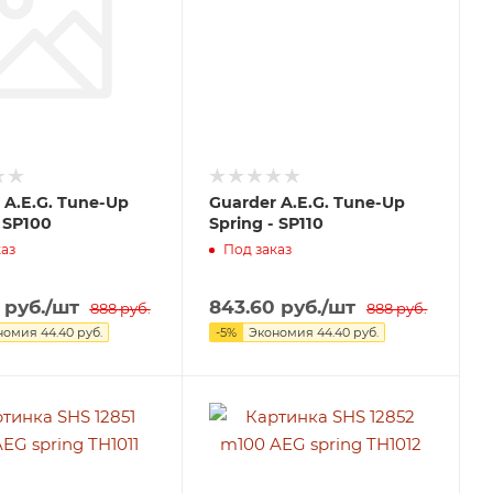
 A.E.G. Tune-Up
Guarder A.E.G. Tune-Up
- SP100
Spring - SP110
аз
Под заказ
руб.
/шт
843.60
руб.
/шт
888
руб.
888
руб.
номия
44.40
руб.
-
5
%
Экономия
44.40
руб.