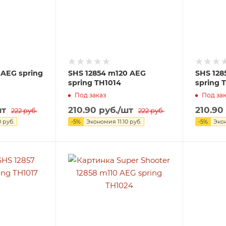
 AEG spring
SHS 12854 m120 AEG
SHS 128
spring TH1014
spring 
Под заказ
Под зак
шт
210.90
руб.
/шт
210.90
222
руб.
222
руб.
0
руб.
-
5
%
Экономия
11.10
руб.
-
5
%
Эко