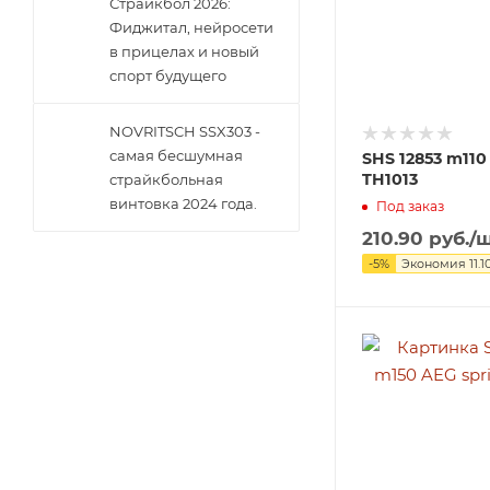
Страйкбол 2026:
Фиджитал, нейросети
в прицелах и новый
спорт будущего
NOVRITSCH SSX303 -
самая бесшумная
SHS 12853 m110
TH1013
страйкбольная
винтовка 2024 года.
Под заказ
210.90
руб.
/
-
5
%
Экономия
11.1