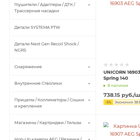
Глушители / Адаптеры / ДТК /
Трассерные насадки
Детали SYSTEMA PTW
Детали Next Gen Recoil Shock /
NGRS
Снаряжение
UNICORN 1690
Spring 140
Внутренние Стволики
В наличии
738.15
руб.
/ш
Прицелы / Коллиматоры / Сошки
-
5
%
Экономия
38.
и крепления
Магазины / Картриджи / Гильзы
Hop-Up камеры AEG / Резинки /