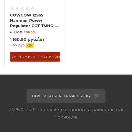
COWCOW 12965
Hammer Power
Regulator CCT-TMHC-
038
Под заказ
1 160.90
руб.
/шт
1 222
руб.
-
5
%
УВЕДОМИТЬ О НАЛИЧИИ
ПОДПИСАТЬСЯ НА РАССЫЛКУ
2026 © ZorG - детали для тюнинга страйкбольных
приводов