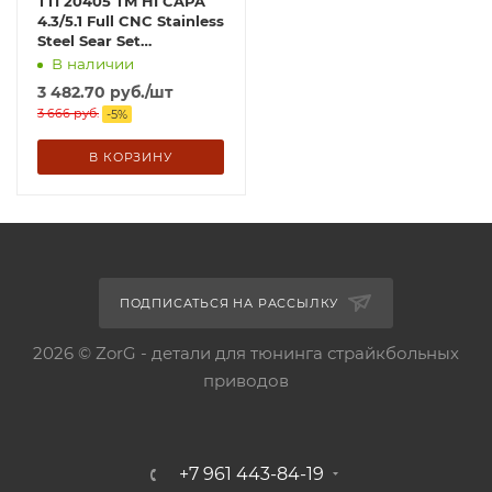
TTI 20405 TM HI CAPA
4.3/5.1 Full CNC Stainless
Steel Sear Set
(Disconnector+Hammer
В наличии
sear+Knocker
3 482.70
руб.
/шт
Lock+Valve knocker)
3 666
руб.
-
5
%
В КОРЗИНУ
ПОДПИСАТЬСЯ НА РАССЫЛКУ
2026 © ZorG - детали для тюнинга страйкбольных
приводов
+7 961 443-84-19