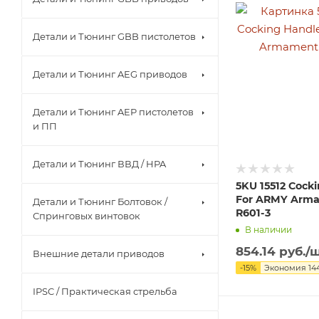
Детали и Тюнинг GBB пистолетов
Детали и Тюнинг AEG приводов
Детали и Тюнинг AEP пистолетов
и ПП
Детали и Тюнинг ВВД / HPA
5KU 15512 Cock
For ARMY Arm
Детали и Тюнинг Болтовок /
R601-3
Спринговых винтовок
В наличии
854.14
руб.
/
Внешние детали приводов
-
15
%
Экономия
14
IPSC / Практическая стрельба