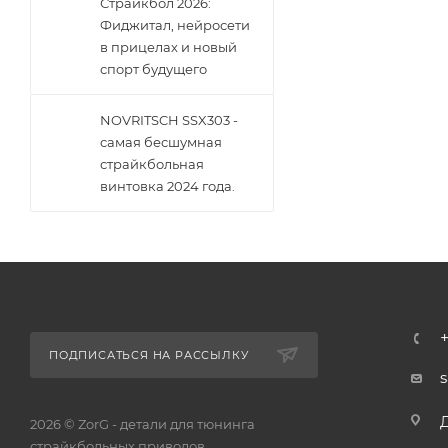
Страйкбол 2026:
Фиджитал, нейросети
в прицелах и новый
спорт будущего
NOVRITSCH SSX303 -
самая бесшумная
страйкбольная
винтовка 2024 года.
ПОДПИСАТЬСЯ НА РАССЫЛКУ
2026 © ZorG - детали для тюнинга
страйкбольных приводов