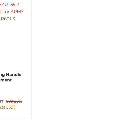
ing Handle
ament
шт
999
руб.
4.86
руб.