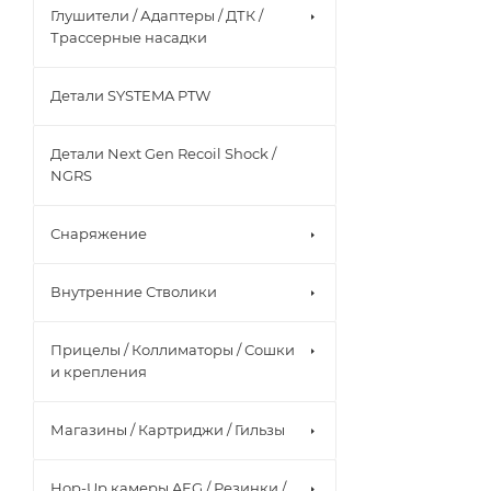
Глушители / Адаптеры / ДТК /
Трассерные насадки
Детали SYSTEMA PTW
Детали Next Gen Recoil Shock /
NGRS
Снаряжение
Внутренние Стволики
Прицелы / Коллиматоры / Сошки
и крепления
Магазины / Картриджи / Гильзы
Hop-Up камеры AEG / Резинки /