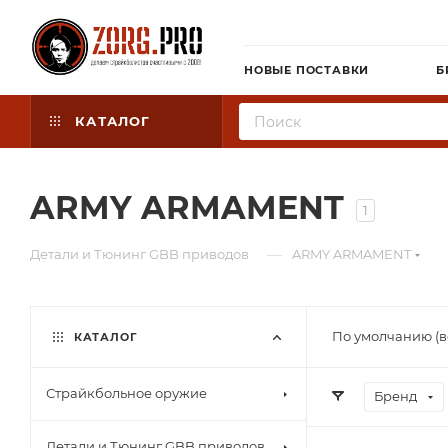
НОВЫЕ ПОСТАВКИ
Б
КАТАЛОГ
ARMY ARMAMENT
1
—
Детали и Тюнинг GBB приводов
ARMY ARMAMENT
По умолчанию (в
КАТАЛОГ
Страйкбольное оружие
Бренд
Детали и Тюнинг GBB приводов