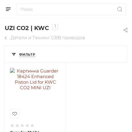
1
UZI CO2 | KWC
Детали и Тюнинг GBB приводов
ФИЛЬТР