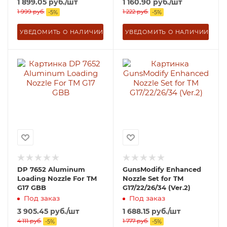
1 899.05
руб.
/шт
1 160.90
руб.
/шт
1 999
руб.
1 222
руб.
-
5
%
-
5
%
УВЕДОМИТЬ О НАЛИЧИИ
УВЕДОМИТЬ О НАЛИЧИИ
DP 7652 Aluminum
GunsModify Enhanced
Loading Nozzle For TM
Nozzle Set for TM
G17 GBB
G17/22/26/34 (Ver.2)
Под заказ
Под заказ
3 905.45
руб.
/шт
1 688.15
руб.
/шт
4 111
руб.
1 777
руб.
-
5
%
-
5
%