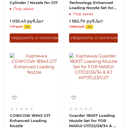
Cylinder / Nozzle for G17
Technology Enhanced
Loading Nozzle Set for
Под заказ
Tokyo Marui Model 17
Под заказ
GBB Pistol
1 055.45
руб.
/шт
1 582.70
руб.
/шт
1 111
руб.
1 666
руб.
-
5
%
-
5
%
УВЕДОМИТЬ О НАЛИЧИИ
УВЕДОМИТЬ О НАЛИЧИИ
COWCOW 18943 G17
Guarder 18007 Loading
Enhanced Loading
Muzzle Set for FOR
Nozzle
MARUI G17/22/26/34 & KJ