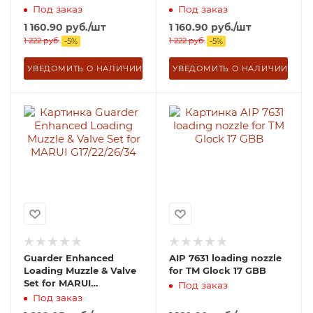
KP17/G23/G27
Под заказ
Под заказ
1 160.90
руб.
/шт
1 160.90
руб.
/шт
1 222
руб.
1 222
руб.
-
5
%
-
5
%
УВЕДОМИТЬ О НАЛИЧИИ
УВЕДОМИТЬ О НАЛИЧИИ
Guarder Enhanced
AIP 7631 loading nozzle
Loading Muzzle & Valve
for TM Glock 17 GBB
Set for MARUI
Под заказ
G17/22/26/34
Под заказ