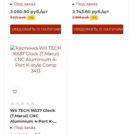
Comp 3445
Comp Gold 3444
Под заказ
Под заказ
3 060.90
руб.
/шт
2 743.60
руб.
/шт
3 222
руб.
2 888
руб.
-
5
%
-
5
%
УВЕДОМИТЬ О НАЛИЧИИ
УВЕДОМИТЬ О НАЛИЧИИ
WII TECH 16537 Glock
(T.Marui) CNC
Aluminium 4-Port K-
style Comp 3413
Под заказ