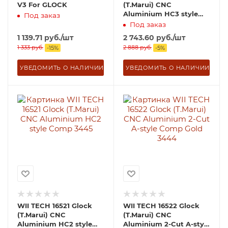
V3 For GLOCK
(T.Marui) CNC
Aluminium HC3 style
Под заказ
Comp 3446
Под заказ
1 139.71
руб.
/шт
2 743.60
руб.
/шт
1 333
руб.
2 888
руб.
-
15
%
-
5
%
УВЕДОМИТЬ О НАЛИЧИИ
УВЕДОМИТЬ О НАЛИЧИИ
WII TECH 16521 Glock
WII TECH 16522 Glock
(T.Marui) CNC
(T.Marui) CNC
Aluminium HC2 style
Aluminium 2-Cut A-style