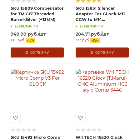
1
5KU 15809 Compensator
5KU 15851 Silencer
for TM G17 Threaded
Adapter For GLock M12
Barrel-Silver (+13MM)
CCW to M14
CCW（ARMY、BELL)
В наличии
В наличии
949.90
руб.
/шт
284.71
руб.
/шт
1 111
руб.
333
руб.
-
15
%
-
15
%
В КОРЗИНУ
В КОРЗИНУ
5KU 15492 Micro Comp
WII TECH 16520 Glock