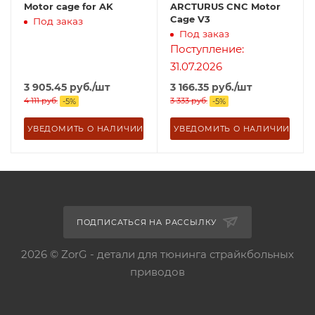
Motor cage for AK
ARCTURUS CNC Motor
Cage V3
Под заказ
Под заказ
Поступление:
31.07.2026
3 905.45
руб.
/шт
3 166.35
руб.
/шт
4 111
руб.
3 333
руб.
-
5
%
-
5
%
УВЕДОМИТЬ О НАЛИЧИИ
УВЕДОМИТЬ О НАЛИЧИИ
ПОДПИСАТЬСЯ НА РАССЫЛКУ
2026 © ZorG - детали для тюнинга страйкбольных
приводов