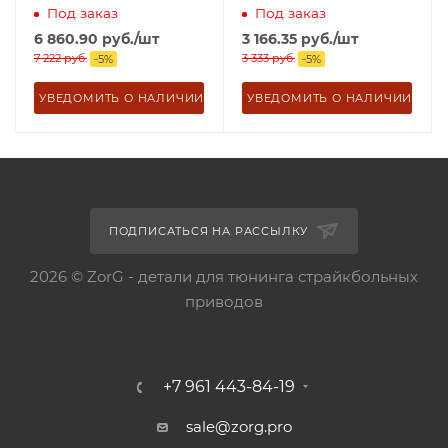
set 4205
Под заказ
Под заказ
6 860.90
руб.
/шт
3 166.35
руб.
/шт
7 222
руб.
3 333
руб.
-
5
%
-
5
%
УВЕДОМИТЬ О НАЛИЧИИ
УВЕДОМИТЬ О НАЛИЧИИ
ПОДПИСАТЬСЯ НА РАССЫЛКУ
2026 © ZorG - детали для тюнинга страйкбольных
приводов
+7 961 443-84-19
sale@zorg.pro