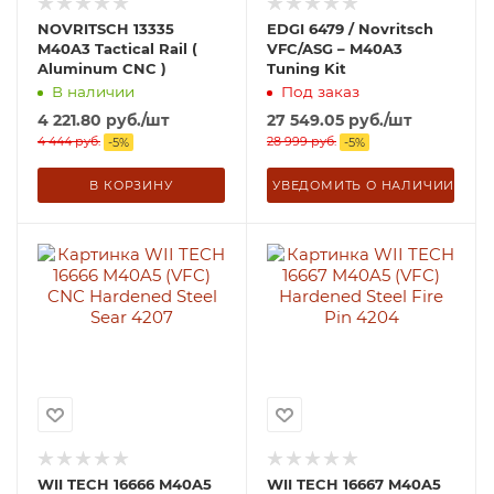
NOVRITSCH 13335
EDGI 6479 / Novritsch
M40A3 Tactical Rail (
VFC/ASG – M40A3
Aluminum CNC )
Tuning Kit
В наличии
Под заказ
4 221.80
руб.
/шт
27 549.05
руб.
/шт
4 444
руб.
28 999
руб.
-
5
%
-
5
%
В КОРЗИНУ
УВЕДОМИТЬ О НАЛИЧИИ
WII TECH 16666 M40A5
WII TECH 16667 M40A5