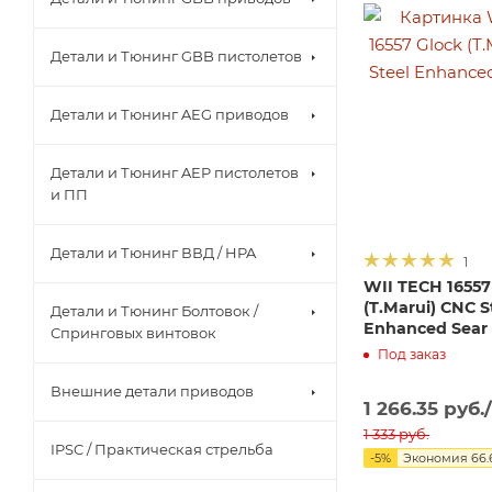
Детали и Тюнинг GBB пистолетов
Детали и Тюнинг AEG приводов
Детали и Тюнинг AEP пистолетов
и ПП
Детали и Тюнинг ВВД / HPA
1
WII TECH 16557
(T.Marui) CNC S
Детали и Тюнинг Болтовок /
Enhanced Sear 
Спринговых винтовок
Под заказ
Внешние детали приводов
1 266.35
руб.
1 333
руб.
IPSC / Практическая стрельба
-
5
%
Экономия
66.