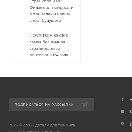
Страйкбол 2026:
Фиджитал, нейросети
в прицелах и новый
спорт будущего
NOVRITSCH SSX303 -
самая бесшумная
страйкбольная
винтовка 2024 года.
ПОДПИСАТЬСЯ НА РАССЫЛКУ
2026 © ZorG - детали для тюнинга
страйкбольных приводов