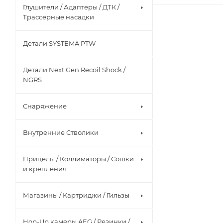
Глушители / Адаптеры / ДТК /
Трассерные насадки
Детали SYSTEMA PTW
Детали Next Gen Recoil Shock /
NGRS
Снаряжение
Внутренние Стволики
Прицелы / Коллиматоры / Сошки
и крепления
Магазины / Картриджи / Гильзы
Hop-Up камеры AEG / Резинки /