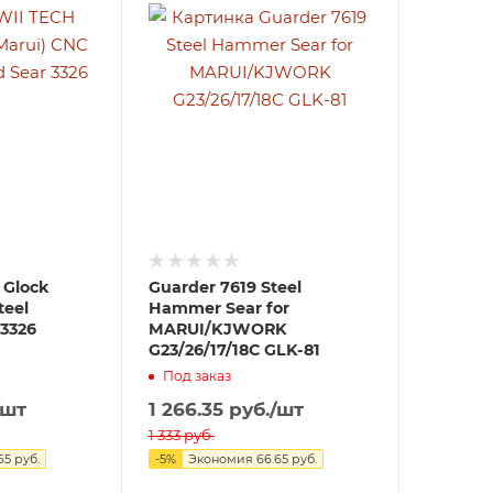
 Glock
Guarder 7619 Steel
teel
Hammer Sear for
3326
MARUI/KJWORK
G23/26/17/18C GLK-81
Под заказ
/шт
1 266.35
руб.
/шт
1 333
руб.
65
руб.
-
5
%
Экономия
66.65
руб.