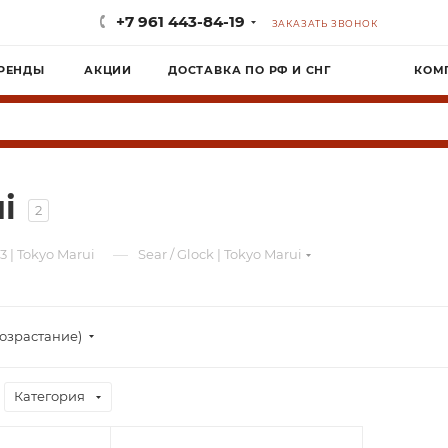
+7 961 443-84-19
ЗАКАЗАТЬ ЗВОНОК
РЕНДЫ
АКЦИИ
ДОСТАВКА ПО РФ И СНГ
КОМ
i
2
—
3 | Tokyo Marui
Sear / Glock | Tokyo Marui
озрастание)
Категория