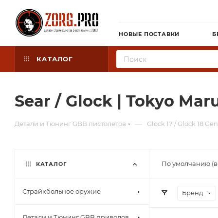
НОВЫЕ ПОСТАВКИ
Б
КАТАЛОГ
Sear / Glock | Tokyo Maru
—
Детали и Тюнинг GBB пистолетов
Glock 17 / Glock 18 Gen
По умолчанию (в
КАТАЛОГ
Страйкбольное оружие
Бренд
Детали и Тюнинг GBB приводов