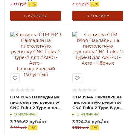
3 999
руб.
3 999
руб.
-
15
%
-
15
%
В КОРЗИНУ
В КОРЗИНУ
CTM 19143 Накладки на
CTM 19144 Накладки на
пистолетную рукоятку
пистолетную рукоятку
CNC Fuku-2 Type-A для
CNC Fuku-2 Type-B для
AAP01 - Aero -
AAP-01 - Aero - Чёрные
В наличии
В наличии
Гальванический
3 799.62
руб.
/шт
3 324.24
руб.
/шт
Радужный
4 444
руб.
3 888
руб.
-
15
%
-
15
%