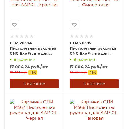
CTM 20394
CTM 20395
Пистолетная рукоятка
Пистолетная рукоятка
CNC ExoFrame для
CNC ExoFrame для
AAP-01 для AAP01 -
AAP-01 - Фиолетовая
В наличии
В наличии
Красная
17 004.24
руб.
/шт
17 004.24
руб.
/шт
19 888
руб.
19 888
руб.
-
15
%
-
15
%
В КОРЗИНУ
В КОРЗИНУ