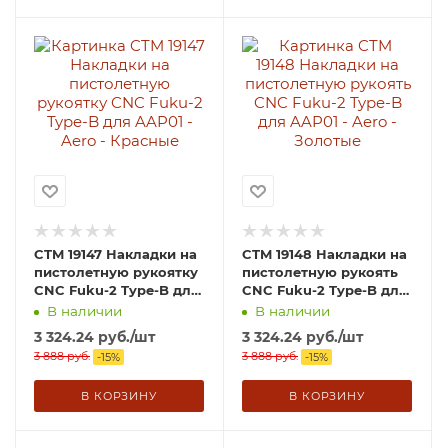
CTM 19147 Накладки на
CTM 19148 Накладки на
пистолетную рукоятку
пистолетную рукоять
CNC Fuku-2 Type-B для
CNC Fuku-2 Type-B для
AAP01 - Aero - Красные
AAP01 - Aero - Золотые
В наличии
В наличии
3 324.24
руб.
/шт
3 324.24
руб.
/шт
3 888
руб.
3 888
руб.
-
15
%
-
15
%
В КОРЗИНУ
В КОРЗИНУ