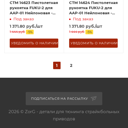
CTM 14623 Пистолетная
CTM 14624 Пистолетная
рукоятка FUKU-2 для
рукоятка FUKU-2 для
AAP-01 Нейлоновая -
AAP-01 Нейлоновая -
Серая
Тановая
Под заказ
Под заказ
1 371.80
руб.
/шт
1 371.80
руб.
/шт
1 444
руб.
1 444
руб.
-
5
%
-
5
%
УВЕДОМИТЬ О НАЛИЧИИ
УВЕДОМИТЬ О НАЛИЧИИ
1
2
ПОДПИСАТЬСЯ НА РАССЫЛКУ
2026 © ZorG - детали для тюнинга страйкбольных
приводов