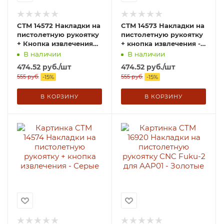
CTM 14572 Накладки на
CTM 14573 Накладки на
пистолетную рукоятку
пистолетную рукоятку
+ Кнопка извлечения
+ кнопка извлечения -
для AAP-01 - Тановые
Оливковая
В наличии
В наличии
474.52
руб.
/шт
474.52
руб.
/шт
555
руб.
555
руб.
-
15
%
-
15
%
В КОРЗИНУ
В КОРЗИНУ