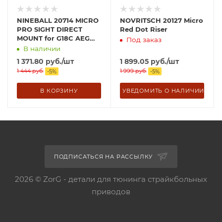
NINEBALL 20714 MICRO
NOVRITSCH 20127 Micro
PRO SIGHT DIRECT
Red Dot Riser
MOUNT for G18C AEG
Под заказ
HANDGUN
В наличии
1 371.80
руб.
/шт
1 899.05
руб.
/шт
1 444
руб.
1 999
руб.
-
5
%
-
5
%
В КОРЗИНУ
УВЕДОМИТЬ О НАЛИЧИИ
ПОДПИСАТЬСЯ НА РАССЫЛКУ
2026 © ZorG - детали для тюнинга страйкбольных
приводов