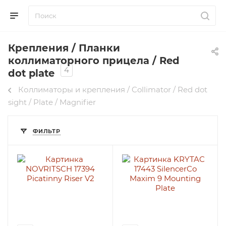
Крепления / Планки
коллиматорного прицела / Red
4
dot plate
Коллиматоры и крепления / Collimator / Red dot
sight / Plate / Magnifier
ФИЛЬТР