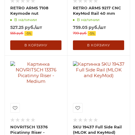
RETRO ARMS 7108
RETRO ARMS 9217 CNC
Keymode nut
KeyMod Rail 40 mm
В наличии
В наличии
527.25
руб.
/шт
759.05
руб.
/шт
555
руб.
799
руб.
-
5
%
-
5
%
В КОРЗИНУ
В КОРЗИНУ
NOVRITSCH 13376
5KU 19437 Full Side Rail
Picatinny Riser -
(MLOK and KeyMod)