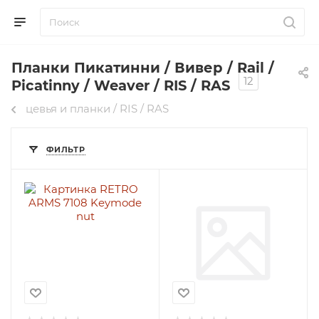
Планки Пикатинни / Вивер / Rail /
12
Picatinny / Weaver / RIS / RAS
цевья и планки / RIS / RAS
ФИЛЬТР