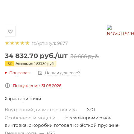
Артикул:
9677
12
34 832.70
руб.
/шт
36 666
руб.
-
5
%
Экономия
1 833.30
руб.
Под заказ
Нашли дешевле?
Поступление: 31.08.2026
Характеристики
Внутренний диаметр стволика
—
6.01
Особенности модели
—
Бескомпромиссная
винтовка, с коробки готовая к жёсткой пружине
Резинка хопа
—
VSR