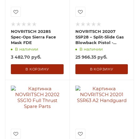
NOVRITSCH 20285
NOVRITSCH 20207
Spec-Ops Sierra Face
SSP28 – Split-Slide Gas
Mask FDE
Blowback Pistol -
German Version (Semi
В наличии
В наличии
Only)
3 482.70
руб.
25 966.35
руб.
В КОРЗИНУ
В КОРЗИНУ