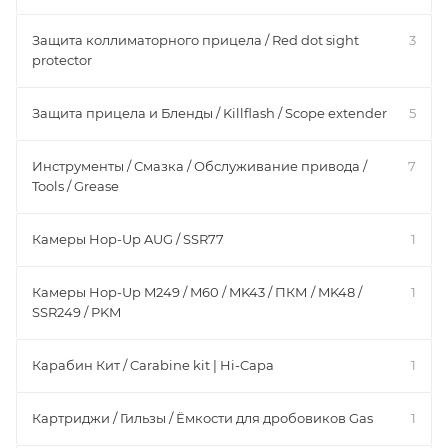
Защита коллиматорного прицела / Red dot sight
3
protector
Защита прицела и Бленды / Killflash / Scope extender
5
Инструменты / Смазка / Обслуживание привода /
7
Tools / Grease
Камеры Hop-Up AUG / SSR77
1
Камеры Hop-Up M249 / M60 / MK43 / ПКМ / MK48 /
1
SSR249 / PKM
Карабин Кит / Carabine kit | Hi-Capa
1
Картриджи / Гильзы / Ёмкости для дробовиков Gas
1