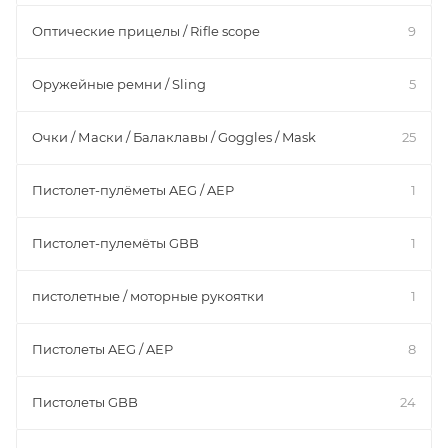
Оптические прицелы / Rifle scope
9
Оружейные ремни / Sling
5
Очки / Маски / Балаклавы / Goggles / Mask
25
Пистолет-пулёметы AEG / AEP
1
Пистолет-пулемёты GBB
1
пистолетные / моторные рукоятки
1
Пистолеты AEG / AEP
8
Пистолеты GBB
24