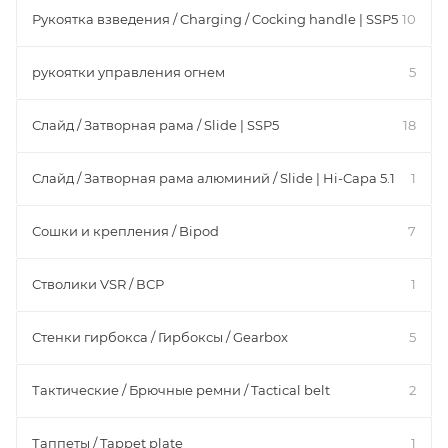
Рукоятка взведения / Charging / Cocking handle | SSP5
10
рукоятки управления огнем
5
Слайд / Затворная рама / Slide | SSP5
18
Слайд / Затворная рама алюминий / Slide | Hi-Capa 5.1
1
Сошки и крепления / Bipod
7
Стволики VSR / ВСР
1
Стенки гирбокса / Гирбоксы / Gearbox
5
Тактические / Брючные ремни / Tactical belt
2
Таппеты / Tappet plate
1