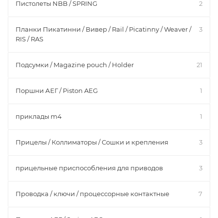
Пистолеты NBB / SPRING
2
Планки Пикатинни / Вивер / Rail / Picatinny / Weaver /
3
RIS / RAS
Подсумки / Magazine pouch / Holder
21
Поршни АЕГ / Piston AEG
1
приклады m4
1
Прицелы / Коллиматоры / Сошки и крепления
3
прицельные приспособления для приводов
3
Проводка / ключи / процессорные контактные
7