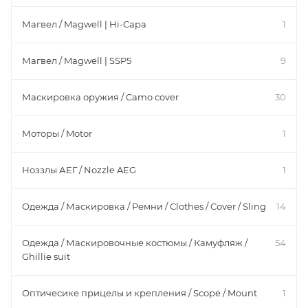
Магвел / Magwell | Hi-Capa
1
Магвел / Magwell | SSP5
9
Маскировка оружия / Camo cover
30
Моторы / Motor
1
Ноззлы АЕГ / Nozzle AEG
1
Одежда / Маскировка / Ремни / Clothes / Cover / Sling
14
Одежда / Маскировочные костюмы / Камуфляж /
54
Ghillie suit
Оптичесике прицелы и крепления / Scope / Mount
1