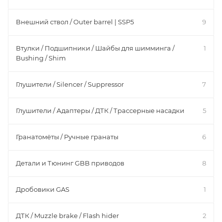
Внешний ствол / Outer barrel | SSP5
9
Втулки / Подшипники / Шайбы для шимминга /
1
Bushing / Shim
Глушители / Silencer / Suppressor
7
Глушители / Адаптеры / ДТК / Трассерные насадки
5
Гранатомёты / Ручные гранаты
6
Детали и Тюнинг GBB приводов
8
Дробовики GAS
1
ДТК / Muzzle brake / Flash hider
2