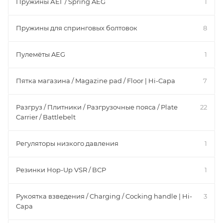
Пружины АЕГ / Spring AEG
1
Пружины для спринговых болтовок
8
Пулемёты AEG
1
Пятка магазина / Magazine pad / Floor | Hi-Capa
7
Разгруз / Плитники / Разгрузочные пояса / Plate
22
Carrier / Battlebelt
Регуляторы низкого давления
1
Резинки Hop-Up VSR / ВСР
1
Рукоятка взведения / Charging / Cocking handle | Hi-
3
Capa