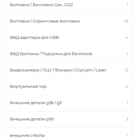
Болтовки / Винтовки Gas , CO2
1
Болтовки / Спринговые винтовки
18
ВВД адаптеры для GBB
4
ВВД Баллоны / Подсумки для баллонов
1
Видеокамеры / ЛЦУ / Фонари / ClipCam / Laser
12
Виртуальный тир
6
Внешние детали g36 / g3
1
Внешние детали p90
3
внешние стволы
1