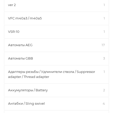
ver 2
1
VFC m40a3 / m40a5
1
VSR-10
1
Автоматы AEG
17
Автоматы GBB
3
Адаптеры резьбы / Удлинители ствола / Suppressor
1
adapter / Thread adapter
Аккумуляторы / Battery
2
Антабки / Sling swivel
4