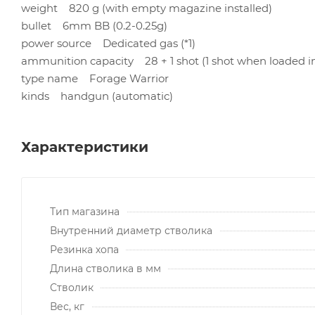
weight 820 g (with empty magazine installed)
bullet 6mm BB (0.2-0.25g)
power source Dedicated gas (*1)
ammunition capacity 28 + 1 shot (1 shot when loaded i
type name Forage Warrior
kinds handgun (automatic)
Характеристики
Тип магазина
Внутренний диаметр стволика
Резинка хопа
Длина стволика в мм
Стволик
Вес, кг