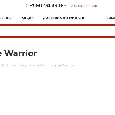
+7 961 443-84-19
ЗАКАЗАТЬ ЗВОНОК
РЕНДЫ
АКЦИИ
ДОСТАВКА ПО РФ И СНГ
КОМ
e Warrior
—
 GBB
Tokyo Marui 9599 Foliage Warrior