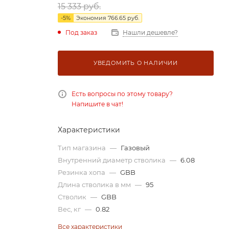
15 333
руб.
-
5
%
Экономия
766.65
руб.
Под заказ
Нашли дешевле?
УВЕДОМИТЬ О НАЛИЧИИ
Есть вопросы по этому товару?
Напишите в чат!
Характеристики
Тип магазина
—
Газовый
Внутренний диаметр стволика
—
6.08
Резинка хопа
—
GBB
Длина стволика в мм
—
95
Стволик
—
GBB
Вес, кг
—
0.82
Все характеристики