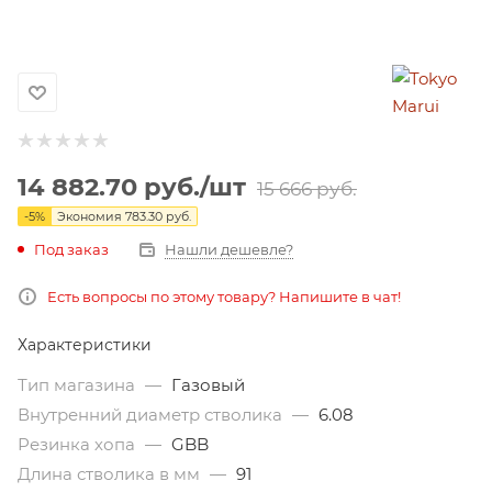
14 882.70
руб.
/шт
15 666
руб.
-
5
%
Экономия
783.30
руб.
Под заказ
Нашли дешевле?
Есть вопросы по этому товару? Напишите в чат!
Характеристики
Тип магазина
—
Газовый
Внутренний диаметр стволика
—
6.08
Резинка хопа
—
GBB
Длина стволика в мм
—
91