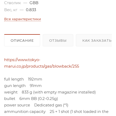
Стволик
—
GBB
Вес, кг
—
0.833
Все характеристики
ОПИСАНИЕ
ОТЗЫВЫ
КАК ЗАКАЗАТЬ 
https://www.tokyo-
marui.co.jp/products/gas/blowback/255
full length 192mm
gun length 91mm
weight 833 g (with empty magazine installed)
bullet 6mm BB (0.2-0.25g)
power source Dedicated gas (*1)
ammunition capacity 25 + 1 shot (1 shot loaded in the