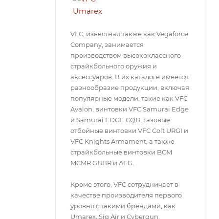
VFC, известная также как Vegaforce
Company, занимается
производством высококлассного
страйкбольного оружия и
аксессуаров. В их каталоге имеется
разнообразие продукции, включая
популярные модели, такие как VFC
Avalon, винтовки VFC Samurai Edge
и Samurai EDGE CQB, газовые
отбойные винтовки VFC Colt URGI и
VFC Knights Armament, а также
страйкбольные винтовки BCM
MCMR GBBR и AEG.
Кроме этого, VFC сотрудничает в
качестве производителя первого
уровня с такими брендами, как
Umarex, Sig Air и Cybergun.