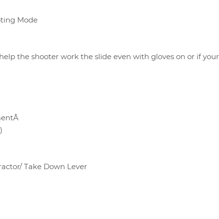
oting Mode
o help the shooter work the slide even with gloves on or if you
mentÂ
)
actor/ Take Down Lever