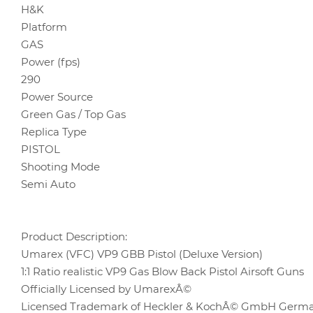
H&K
Platform
GAS
Power (fps)
290
Power Source
Green Gas / Top Gas
Replica Type
PISTOL
Shooting Mode
Semi Auto
Product Description:
Umarex (VFC) VP9 GBB Pistol (Deluxe Version)
1:1 Ratio realistic VP9 Gas Blow Back Pistol Airsoft Guns
Officially Licensed by UmarexÂ©
Licensed Trademark of Heckler & KochÂ© GmbH Germa