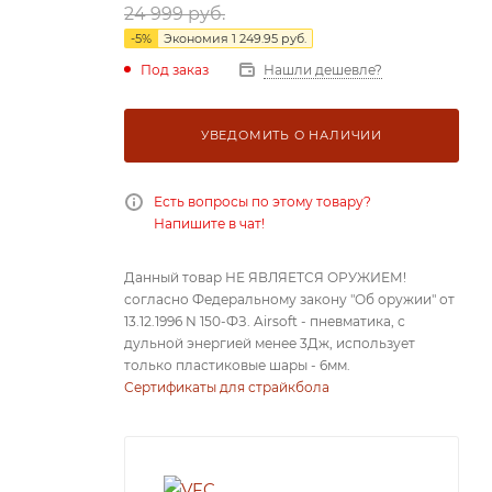
24 999
руб.
-
5
%
Экономия
1 249.95
руб.
Под заказ
Нашли дешевле?
УВЕДОМИТЬ О НАЛИЧИИ
Есть вопросы по этому товару?
Напишите в чат!
Данный товар НЕ ЯВЛЯЕТСЯ ОРУЖИЕМ!
согласно Федеральному закону "Об оружии" от
13.12.1996 N 150-ФЗ. Airsoft - пневматика, с
дульной энергией менее 3Дж, использует
только пластиковые шары - 6мм.
Сертификаты для страйкбола